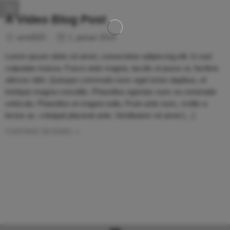
A Video Blog Post
arnel925
1. januar 2014
Lorem ipsum dolor sit amet, consectetur adipiscing elit. In sed
vulputate massa. Fusce ante magna, iaculis ut purus ut, facilisis
ultrices nibh. Quisque commodo nunc eget tortor dapibus, et
tristique magna convallis. Phasellus egestas nunc eu venenatis
vehicula. Phasellus et magna nulla. Proin ante nunc, mollis a
lectus ac, volutpat placerat ante. Vestibulum sit amet […]
CONTINUE READING ➞